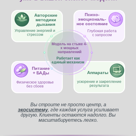
Психо-
Авторские
эмоциональ-
методики
ное состояние
дыхания
Управление энергией и
Глубокая работа
стрессом
с запросом
Модель на стыке 4-
х мощных
направлений
Работает как
единый механизм
Питание
Аппараты
+ БАДы
ускорение и закрепление
Физическое здоровье
результата
без сбоев
Вы строите не просто центр, а
экосистему
, где каждая услуга усиливает
другую. Клиенты остаются надолго. Вы
масштабируетесь легко.