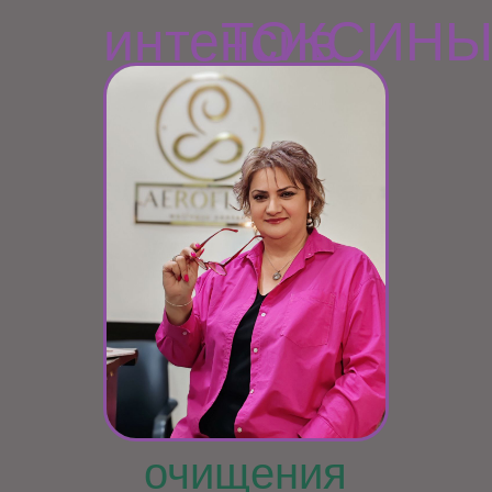
интенсив
ТОКСИН
очищения