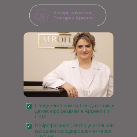
Специалист номер 1 по дыханию и
детокс-программам в Армении и
США
Нейрофизиолог, автор уникальной
методики экооздоровления через
дыхание