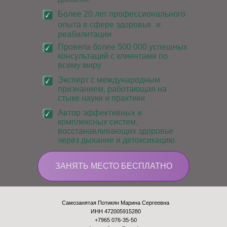
Более 20 лет профессионального
опыта в сфере здоровья и
реабилитации
Провела более 500 000 успешных
консультаций с клиентами по
всему миру
Эксперт с международным
признанием, работающая на
стыке науки и практики
Автор эффективных и
комплексных систем,
восстанавливающих здоровье
через дыхание и детоксикацию
ЗАНЯТЬ МЕСТО БЕСПЛАТНО
Самозанятая Потикян Марина Сергеевна
ИНН 472005915280
+7965 076-35-50